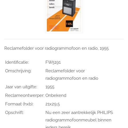
Reclamefolder voor radiogrammofoon en radio, 1955
Identificatie:
FW5191
Omschrijving:
Reclamefolder voor
radiogrammofoon en radio
Jaar van uitgifte:
1955
Reclameontwerper:
Onbekend
Formaat (hxb):
21x29,5
Opschrift:
Nu een zeer aantrekkelijk PHILIPS
radiogrammofoonmeubel binnen
ieders bereik