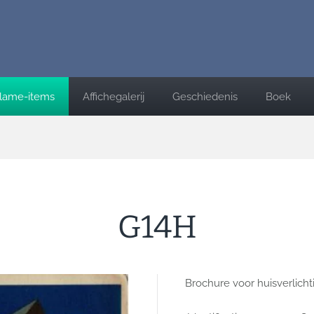
lame-items
Affichegalerij
Geschiedenis
Boek
G14H
Brochure voor huisverlicht