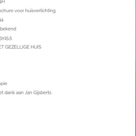
4H
ochure voor huisverlichting
34
bekend
5x15,5
T GEZELLIGE HUIS
pie
t dank aan Jan Gijsberts