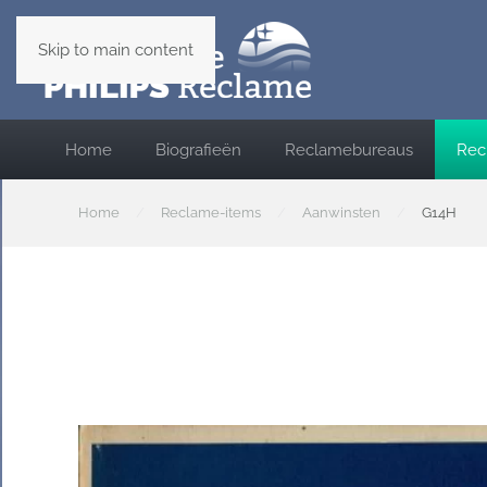
Skip to main content
Home
Biografieën
Reclamebureaus
Rec
Home
Reclame-items
Aanwinsten
G14H