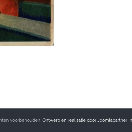
echten voorbehouden.
Ontwerp en realisatie door Joomlapartner I