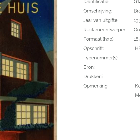
Identificatie:
G1
Omschrijving:
Br
Jaar van uitgifte:
19
Reclameontwerper:
On
Formaat (hxb):
18,
Opschrift:
HE
Typenummer(s):
Bron:
Drukkerij:
Opmerking:
Ko
Me