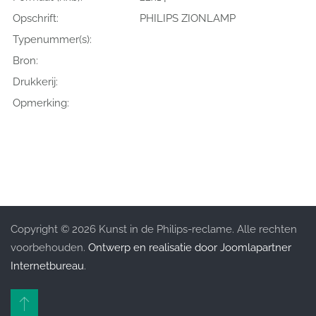
Opschrift:
PHILIPS ZIONLAMP
Typenummer(s):
Bron:
Drukkerij:
Opmerking:
Copyright © 2026 Kunst in de Philips-reclame. Alle rechten
voorbehouden.
Ontwerp en realisatie door Joomlapartner
Internetbureau
.