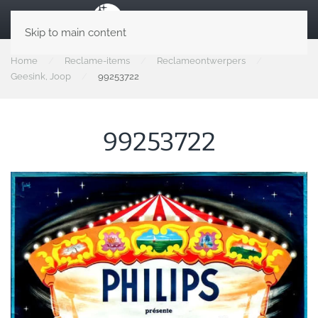
Skip to main content
Home
Reclame-items
Reclameontwerpers
Geesink, Joop
99253722
99253722