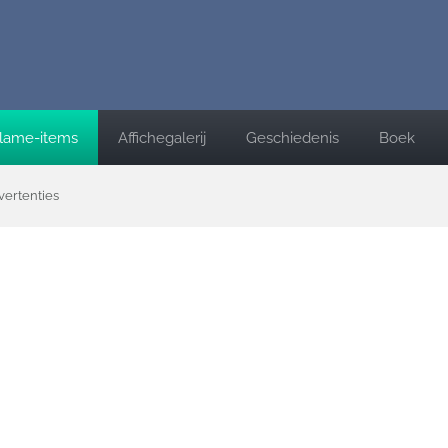
lame-items
Affichegalerij
Geschiedenis
Boek
vertenties