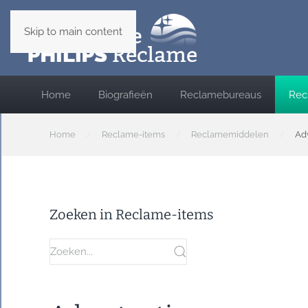
Skip to main content
Home
Biografieën
Reclamebureaus
Rec
Home
Reclame-items
Reclamemiddelen
Ad
Zoeken in Reclame-items